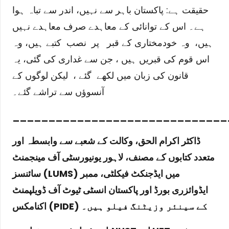
حقیقت ہے: پاکستان باہر سے نہیں، اندر سے تباہ ہوا
ہے۔ اس کے توانائی کے معاہدے صرف معاہدے نہیں
ہیں، وہ خودمختاری کے قبر
پر
نصب
کتبے
ہیں، وہ
اس قوم کی قبریں ہیں ، جن سے غداری کی گئی، یہ
قانون کی زبان میں لکھے
گئے
، لیکن لوگوں کے
آنسوؤں سے تراشے گئے۔
______________________________
ڈاکٹر اکرام الحق، وکالت کے شعبے سے وابسطہ اور
متعدد کتابوں کے
مصنف، لاہور یونیورسٹی آف مینجمنٹ
) میں ایڈجنکٹ فیکلٹی، ممبر
LUMS
سائنسز (
ایڈوائزری بورڈ اور پاکستان انسٹی ٹیوٹ آف ڈویلپمنٹ
) کے سینئر وزیٹنگ فیلو ہیں۔
PIDE
اکنامکس (