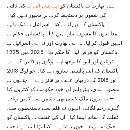
ہے۔ بھارت نے پاکستان کو
ایل سی آئی اے
کی ثالثی
کی شقوں پر دستخط کرنے پر مجبور نہیں کیا۔
پاکستان کے وزراء نے کیا۔ اسرائیل نے ٹیک یا پے
معاہدوں کا مسودہ تیار نہیں کیا۔ پاکستانی حکام نے
انہیں قبول کر لیا۔
نہ ہی بھارت اور نہ ہی اسرائیل نے
پاکستان کو قرض لینے کا حکم دیا۔ 2025 میں 1.225
ٹریلین اور اس کا بوجھ اپنے لوگوں پر ڈالیں گے۔ یہ
پاکستان کے اپنے پالیسی سازوں نے کیا۔ جو لوگ 2013
اور 2018 کے درمیان عہدے پر فائز رہے — جنہوں نے
منصوبہ بندی، پیٹرولیم اور خود حکومت کو کنٹرول کیا
— نے بیرون ملک کسی بھی دشمن سے کہیں زیادہ
گہرے زخم لگائے۔ انہوں نے قلم سے، دستخطوں سے،
غفلت کے ساتھ ایسا کیا۔ ان کی غفلت نے پاکستان کو
جنگ سے زیادہ خون بہایا ہے۔ کتنا بڑا المیہ ہے جب