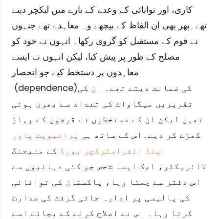
کاری، اور توانائی کے وعدے کے بارے میں لیکچر دیتے
تھے۔
پھر بھی ان الفاظ کے پیچھے وہ معاہدے تھے جنہوں
نے قوم کے مستقبل کو گروی رکھا۔ انہوں نے خود کو
مصلح کے طور پر پیش کیا، لیکن انہوں نے ایسے
معاہدوں پر دستخط کیے جو انحصار
(dependence)کی ضمانت دیتے تھے۔ ان کی
تقریریں میگاواٹ کی تعداد سے بھری ہوئی
تھیں لیکن ان کے دستخطوں نے قرضوں کے پہاڑ
کھڑے کر دیے۔
اس کے ساتھ ہی
پرائیویٹ پاور
اینڈ انفراسٹرکچر بورڈ
کے منیجنگ
ڈائریکٹر، ایک ایسا شخص جو کئی دہائیوں سے
اس دفتر سے چمٹا رہا، پاکستان کی توانائی
کی پالیسی پر ادارہ جاتی گرفت کی صدارت
کرتا رہا۔ اس نے اصلاح کرنے کے بجائے اسے