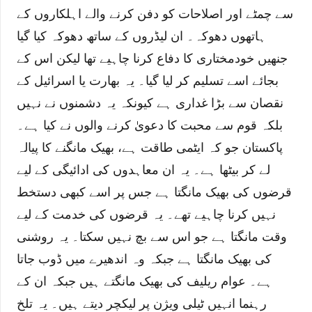
سے چمٹے اور اصلاحات کو دفن کرنے والے اہلکاروں کے
ہاتھوں دھوکہ۔ ان لیڈروں کے ساتھ دھوکہ کیا گیا
جنھیں خودمختاری کا دفاع کرنا چاہیے تھا لیکن اس کے
بجائے اسے تسلیم کر لیا گیا۔ یہ بھارت یا اسرائیل کے
نقصان سے بڑا غداری ہے کیونکہ یہ دشمنوں نے نہیں
بلکہ قوم سے محبت کا دعویٰ کرنے والوں نے کیا ہے۔
پاکستان جو کہ ایٹمی طاقت ہے، بھیک مانگنے کا پیالہ
لے کر بیٹھا ہے۔ یہ ان معاہدوں کی ادائیگی کے لیے
قرضوں کی بھیک مانگتا ہے جس پر اسے کبھی دستخط
نہیں کرنا چاہیے تھے۔ یہ قرضوں کی خدمت کے لیے
وقت مانگتا ہے جو اس سے بچ نہیں سکتا۔ یہ روشنی
کی بھیک مانگتا ہے جبکہ وہ اندھیرے میں ڈوب جاتا
ہے۔ عوام ریلیف کی بھیک مانگتے ہیں جبکہ ان کے
رہنما انہیں ٹیلی ویژن پر لیکچر دیتے ہیں۔ یہ تلخ