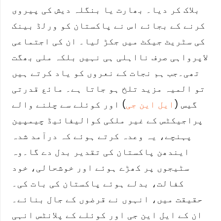
بلاک کر دیا۔
بھارت یا بنگلہ دیش کی پیروی
کرنے کے بجائے اس نے پاکستان کو ورلڈ بینک
کی سٹریٹ جیکٹ میں جکڑ لیا۔ ان کی اجتماعی
لاپرواہی صرف نااہلی ہی نہیں بلکہ ملی بھگت
تھی۔
جب ہم نجات کے نعروں کو یاد کرتے ہیں
تو المیہ مزید تلخ ہو جاتا ہے۔ مائع قدرتی
گیس (
ایل این جی
) اور کوئلے سے چلنے والے
پراجیکٹس کے غیر ملکی کوالیفائیڈ چیمپین
پہنچے، یہ وعدہ کرتے ہوئے کہ درآمد شدہ
ایندھن پاکستان کی تقدیر بدل دے گا۔
وہ
سٹیجوں پر کھڑے ہوئے اور خوشحالی، خود
کفالت، بدلے ہوئے پاکستان کی بات کی۔
حقیقت میں، انہوں نے قرضوں کے جال بنائے۔
ان کے ایل این جی اور کوئلے کے پلانٹس انہی