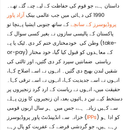
داستان ہے، جو قوم کی حفاظت کے لیے چنے گئے تھے۔
1990 کی دہائی میں جب عالمی بینک
آزاد پاور
پروڈیوسرز کے سانچے
کے ساتھ جنوبی ایشیا پہنچا تو
پاکستان کے پالیسی سازوں نے بغیر کسی سوال کے
وطن کی خودمختاری ختم کر دی۔
ٹیک یا پے (take-
or-pay) کے معاہدوں کو قبول کیا گیا، خود مختار
ریاستی ضمانتیں سپرد کر دی گئیں، اور ثالثی کی
شقیں لندن بھیج دی گئیں۔ انہوں نے اسے اصلاح کہا،
انہوں نے اسے جدیدیت کہا، انہوں نے اسے ترقی کہا۔
حقیقت میں، انہوں نے ریاست کے ارد گرد زنجیروں پر
دستخط کیے. تین دہائیوں بعد، ان زنجیروں کا وزن پہلے
سے کہیں زیادہ ہے، جس میں ہر سال اربوں قومی
) کو ادا ہو
IPPs
خزانہ سے انڈیپنڈنٹ پاور پروڈیوسرز (
رہے ہیں، جو گردشی قرضے کے عفریت کو پال رہے