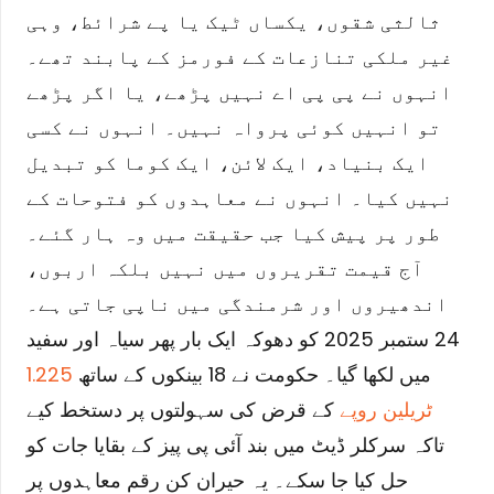
ثالثی شقوں، یکساں ٹیک یا پے شرائط، وہی
غیر ملکی تنازعات کے فورمز کے پابند تھے۔
انہوں نے پی پی اے نہیں پڑھے، یا اگر پڑھے
تو انہیں کوئی پرواہ نہیں۔ انہوں نے کسی
ایک بنیاد، ایک لائن، ایک کوما کو تبدیل
نہیں کیا۔ انہوں نے معاہدوں کو فتوحات کے
طور پر پیش کیا جب حقیقت میں وہ ہار گئے۔
آج قیمت تقریروں میں نہیں بلکہ اربوں،
اندھیروں اور شرمندگی میں ناپی جاتی ہے۔
24 ستمبر 2025 کو دھوکہ ایک بار پھر سیاہ اور سفید
میں لکھا گیا۔ حکومت نے 18 بینکوں کے ساتھ
1.225
ٹریلین روپے
کے قرض کی سہولتوں پر دستخط کیے
تاکہ سرکلر ڈیٹ میں بند آئی پی پیز کے بقایا جات کو
حل کیا جا سکے۔ یہ حیران کن رقم معاہدوں پر