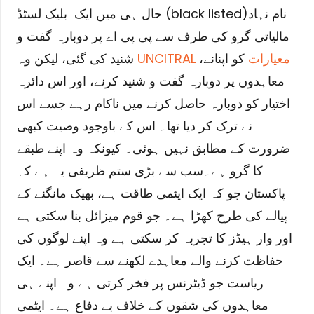
حال ہی میں ایک بلیک لسٹڈ (black listed)نام نہاد
مالیاتی گرو کی طرف سے پی پی اے پر دوبارہ گفت و
UNCITRAL معیارات
کو اپنانے،
شنید کی گئی، لیکن وہ
معاہدوں پر دوبارہ گفت و شنید کرنے، اور اس دائرہ
اختیار کو دوبارہ حاصل کرنے میں ناکام رہے جسے اس
نے ترک کر دیا تھا۔ اس کے باوجود وصیت کبھی
ضرورت کے مطابق نہیں ہوئی۔ کیونکہ وہ اپنے طبقے
کا گرو ہے۔
سب سے بڑی ستم ظریفی یہ ہے کہ
پاکستان جو کہ ایک ایٹمی طاقت ہے، بھیک مانگنے کے
پیالے کی طرح کھڑا ہے۔ جو قوم میزائل بنا سکتی ہے
اور وار ہیڈز کا تجربہ کر سکتی ہے وہ اپنے لوگوں کی
حفاظت کرنے والے معاہدے لکھنے سے قاصر ہے۔ ایک
ریاست جو ڈیٹرنس پر فخر کرتی ہے وہ اپنے ہی
معاہدوں کی شقوں کے خلاف بے دفاع ہے۔ ایٹمی