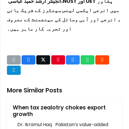
پشاور
UET
اور
NUST
،
انجینئر
ارشد حمید عباسی
میں انرجی ایکسی لینس سینٹرز کے شریک بانی
،
انرجی اور آبی وسائل کی مینجمنٹ کے معروف
اور تجربہ کار ماہر ہیں
۔
More Similar Posts
When tax zealotry chokes export
growth
Dr. Ikramul Haq Pakistan’s value-added