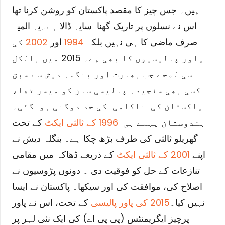
ہیں۔ جس چیز کا مقصد پاکستان کو روشن کرنا تھا
اس نے نسلوں پر تاریک گھنا سایہ ڈالا ہے۔
یہ المیہ
صرف ماضی کا ہی نہیں بلکہ
1994
اور
2002
کی
پاور پالیسیوں کا بھی ہے۔ 2015 میں بالکل
اسی لمحے جب بھارت اور بنگلہ دیش سے سبق
کسی بھی سنجیدہ پالیسی ساز کو میسر تھا،
پاکستان
کی ناکامی کی حد دوگنی ہو گئی۔
ہندوستان پہلے ہی
1996 کے ثالثی ایکٹ
کے تحت
گھریلو ثالثی کی طرف بڑھ چکا ہے۔ بنگلہ دیش نے
اپنے
2001 کے ثالثی ایکٹ
کے ذریعے ڈھاکہ میں مقامی
تنازعات کے حل کو فوقیت دی ۔ دونوں پڑوسیوں نے
اصلاح کی، موافقت کی اور سیکھا۔ پاکستان نے ایسا
نہیں کیا۔
2015 کی پاور پالیسی
کے تحت، اس نے پاور
پرچیز ایگریمنٹس (پی پی اے) کی ایک نئی لہر پر