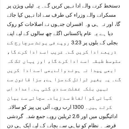
دستخط کرنے والے ادا نہیں کریں گے۔ یہ ٹیلی ویژن پر
مسکرانے والے وزراء کی طرف سے ادا نہیں کیا جائے
گا، اور نہ ہی وہ افسران جنہوں نے اصلاحات کو روک
دیا ہے. یہ عام پاکستانی اگلے چھ سالوں کے لیے اپنے
بجلی کے بلوں پر 3.23 روپے فی یونٹ سرچارج کے
ذریعے ادا کریں گے۔ غریب اسے ادا کرے گا،
متوسط
طبقہ اسے ادا کرے گا، اور یہاں تک کہ
ابھی پیدا نہ ہونے والےبھی اسے ادا کریں
گے۔ یہ بغیر ٹرائل کے سزا ہے، سزا قانون سے
نہیں بلکہ غفلت سے دی گئی ہے۔
اعداد اس
کہانی کو الفاظ سے زیادہ سچائی سے بیان
کرتے ہیں۔ 1300 ارب روپے آئی پی پیز کو سالانہ
ادائیگیوں میں اور 2.6 ٹریلین روپے جمع شدہ گردشی
قرضہ۔ نظام کو تباہی سے بچانے کے لیے ایک ہی دن