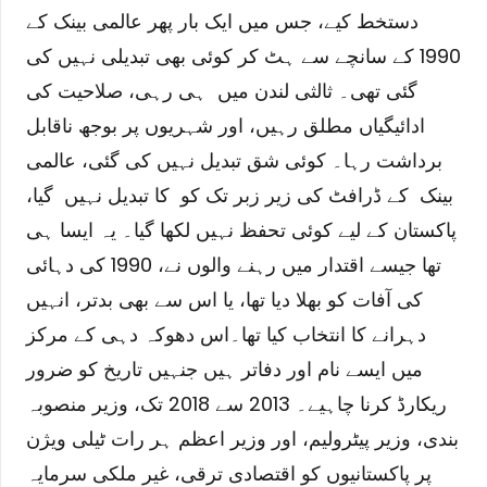
دستخط کیے، جس میں ایک بار پھر عالمی بینک کے
1990 کے سانچے سے ہٹ کر کوئی بھی تبدیلی نہیں کی
گئی تھی۔ ثالثی لندن میں ہی رہی، صلاحیت کی
ادائیگیاں مطلق رہیں، اور شہریوں پر بوجھ ناقابل
برداشت رہا۔ کوئی شق تبدیل نہیں کی گئی، عالمی
بینک کے ڈرافٹ کی زیر زبر تک کو کا تبدیل نہیں گیا،
پاکستان کے لیے کوئی تحفظ نہیں لکھا گیا۔ یہ ایسا ہی
تھا جیسے اقتدار میں رہنے والوں نے، 1990 کی دہائی
کی آفات کو بھلا دیا تھا، یا اس سے بھی بدتر، انہیں
دہرانے کا انتخاب کیا تھا۔
اس دھوکہ دہی کے مرکز
میں ایسے نام اور دفاتر ہیں جنہیں تاریخ کو ضرور
ریکارڈ کرنا چاہیے۔ 2013 سے 2018 تک، وزیر منصوبہ
بندی، وزیر پیٹرولیم، اور وزیر اعظم ہر رات ٹیلی ویژن
پر پاکستانیوں کو اقتصادی ترقی، غیر ملکی سرمایہ