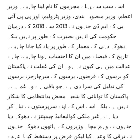
اسے سب سے پہلے مجرموں کا نام لینا چاہیے۔ وزیر
اعظم، وزیر منصوبہ بندی، وزیر پٹرولیم، اور پی پی آئی
بی کے ایم ڈی جنہوں نے 2013 سے 2018 کے درمیان
حکومت کی انہیں بصیرت کے طور پر نہیں بلکہ
دھوکہ دہی کے معمار کے طور پر یاد کیا جانا چاہیے۔
تاریخ کے فیصلے میں ان کا احتساب ہونا چاہیے، چاہے
عدالت میں ہی کیوں نہ ہو۔ ان کی غفلت نے پاکستان
کو برسوں کے قرضوں، برسوں کے سرچارجز، برسوں
کی تذلیل کی سزا دی ہے۔
جو باقی ہے وہ غم ہے۔
پاکستان کا توانائی کا شعبہ محض بدانتظامی کا شکار
نہیں ہے بلکہ اسے اس کے اپنے سرپرستوں نے تباہ کر
دیا ہے۔ غیر ملکی کوالیفائیڈ چیمپئنز نے دھوکہ دیا
جنہوں نے وہم بیچا۔ وزیروں کے ہاتھوں دھوکہ جنہوں
نے ترقی کا وعدہ کیا لیکن قرض پر دستخط کیے! عہدے