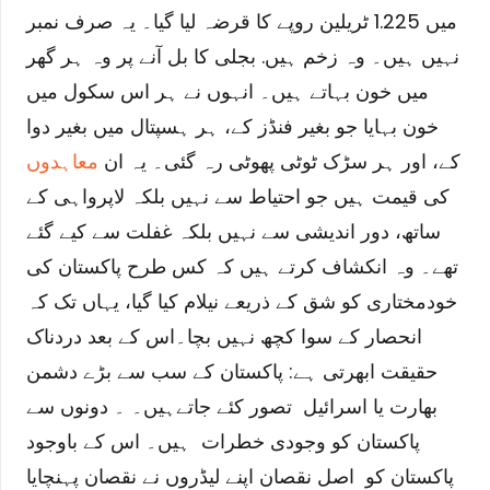
میں 1.225 ٹریلین روپے کا قرضہ لیا گیا۔ یہ صرف نمبر
نہیں ہیں۔ وہ زخم ہیں. بجلی کا بل آنے پر وہ ہر گھر
میں خون بہاتے ہیں۔ انہوں نے ہر اس سکول میں
خون بہایا جو بغیر فنڈز کے، ہر ہسپتال میں بغیر دوا
کے، اور ہر سڑک ٹوٹی پھوٹی رہ گئی۔ یہ ان
معاہدوں
کی قیمت ہیں جو احتیاط سے نہیں بلکہ لاپرواہی کے
ساتھ، دور اندیشی سے نہیں بلکہ غفلت سے کیے گئے
تھے۔ وہ انکشاف کرتے ہیں کہ کس طرح پاکستان کی
خودمختاری کو شق کے ذریعے نیلام کیا گیا، یہاں تک کہ
انحصار کے سوا کچھ نہیں بچا۔
اس کے بعد دردناک
حقیقت ابھرتی ہے: پاکستان کے سب سے بڑے دشمن
بھارت یا اسرائیل تصور کئے جاتےہیں۔ ۔ دونوں سے
پاکستان کو وجودی خطرات ہیں۔ اس کے باوجود
پاکستان کو اصل نقصان اپنے لیڈروں نے نقصان پہنچایا