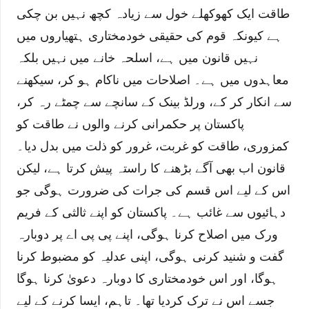
طاقت ایک کھوکھلے خول سے زیادہ کچھ نہیں بن چکی
ہے کیونکہ قوم کی حقیقی خودمختاری ہتھیاروں میں
نہیں قانون میں ہے، اسلحہ خانے میں نہیں بلکہ
معاہدوں میں ہے۔ اصلاحات میں ناکام ہو کر، سیکھنے
سے انکار کر کے، ورلڈ بینک کے سانچے سے چمٹے رہ کر،
پاکستان پر حکمرانی کرنے والوں نے طاقت کو
کمزوری، طاقت کو غربت، غرور کو ذلت میں بدل دیا۔
قانون اب بھی آگے بڑھنے کا راستہ پیش کرتا ہے، لیکن
اس کے لیے اس قسم کی جرات کی ضرورت ہوگی جو
دہائیوں سے غائب ہے۔ پاکستان کو اپنے ثالثی کے فریم
ورک میں اصلاح کرنا ہوگی، اپنے پی پی اے پر دوبارہ
گفت و شنید کرنی ہوگی، اپنی عدلیہ کو مضبوط کرنا
ہوگا، اور اس خودمختاری کا دوبارہ دعویٰ کرنا ہوگا
جسے اس نے ترک کردیا تھا۔ تاہم، ایسا کرنے کے لیے